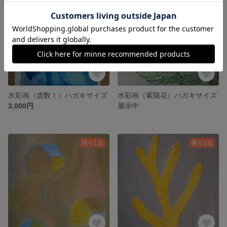
水彩画（虚数Ⅰ）ハガキサイズ
水彩画（紫陽花）ハガキサイズ
3,000円
展示中
残り1点
残り1点