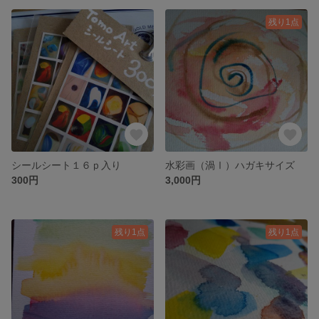
残り1点
シールシート１６ｐ入り
水彩画（渦Ⅰ）ハガキサイズ
300円
3,000円
残り1点
残り1点