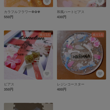
カラフルフラワー❁✿✾
和風ハートピアス
550円
430円
残り1点
残り1点
ピアス
レジンコースター
350円
400円