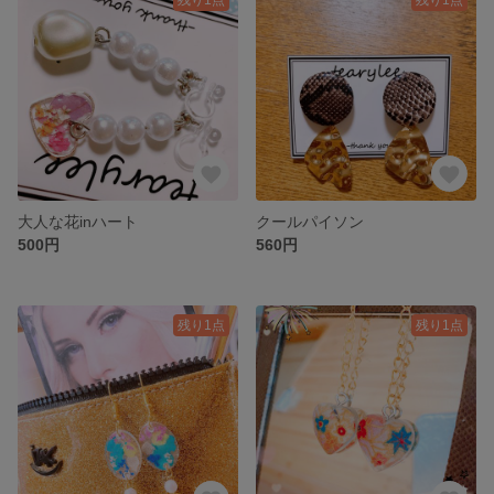
大人な花inハート
クールパイソン
500円
560円
残り1点
残り1点