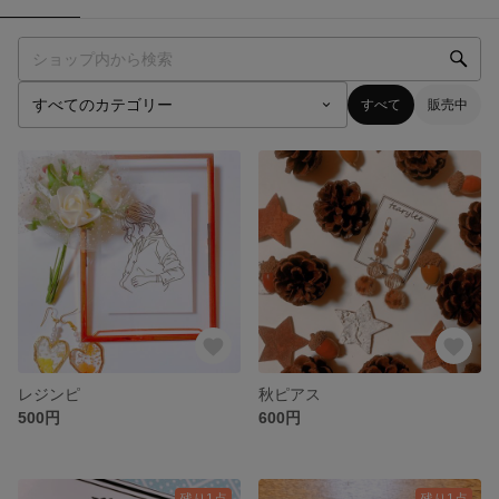
すべて
販売中
レジンピ
秋ピアス
500円
600円
残り1点
残り1点