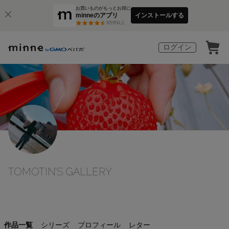
お買いものがもっとお得に
minneのアプリ
インストールする
3
万件以上
ログイン
TOMOTIN’S GALLERY
作品一覧
シリーズ
プロフィール
レター