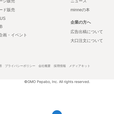
ージ販売
ニュース
ード販売
minneの本
LUS
企業の方へ
AB
広告出稿について
企画・イベント
大口注文について
用
プライバシーポリシー
会社概要
採用情報
メディアキット
©GMO Pepabo, Inc. All rights reserved.