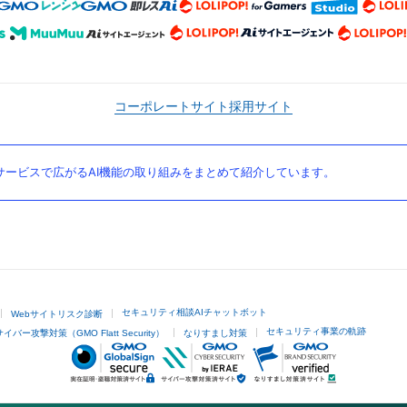
コーポレートサイト
採用サイト
ービスで広がるAI機能の取り組みをまとめて紹介しています。
セキュリティ相談AIチャットボット
Webサイトリスク診断
セキュリティ事業の軌跡
サイバー攻撃対策（GMO Flatt Security）
なりすまし対策