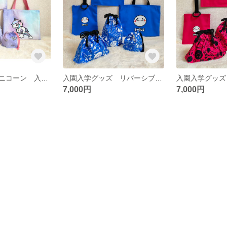
入園セット ユニコーン 入園グッズ 上履き入れ トートバッグ お弁当袋 体操着袋 コップ袋 ランチョンマット
入園入学グッズ リバーシブルトートバッグ&上履き入れ ６点セット ネオンカラー スマイルマーク 完全オリジナル 入園グッズ 入園グッズセット販売
7,000円
7,000円