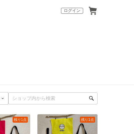
ログイン
残り1点
残り1点