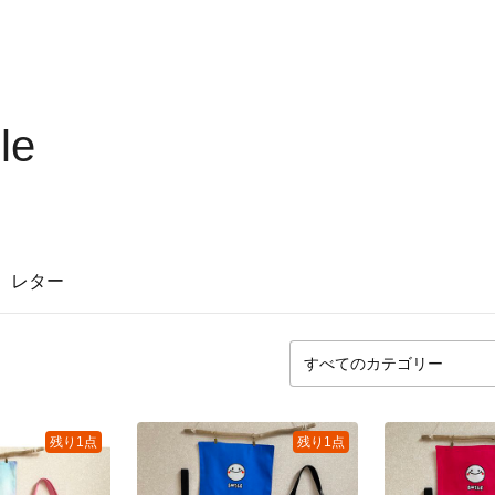
le
レター
残り1点
残り1点