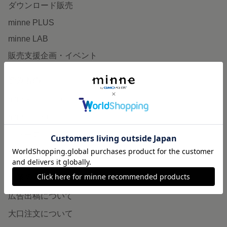
ダウンロード販売
minne PLUS
minne LAB
販売支援企画・イベント
読みもの
minneとものづくりと
minne学習帖
ニュース
minneの本
企業の方へ
広告出稿について
大口注文について