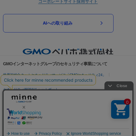
コーポレートサイト
採用サイト
AIへの取り組み
GMOインターネットグループのセキュリティ事業について
世界初総合ネットセキュリティサービス「GMOセキュリティ24」
パスワード漏洩診断
Webサイトリスク診断
セキュリティ相談AIチャットボット
実在証明・盗聴対策
サイバー攻撃対策（GMOサイバーセキュリティ byイエラエ）
サイバー攻撃対策（GMO Flatt Security）
なりすまし対策
セキュリティ事業の軌跡