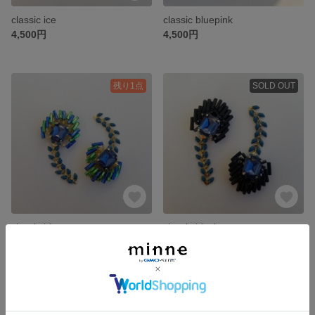
classic ice
classic bluepink
4,500円
4,500円
残り1点
SOLD OUT
classic bluegreen
classic black
4,500円
4,500円
SOLD OUT