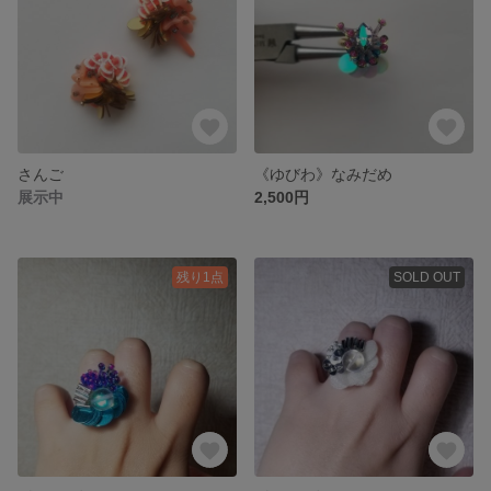
さんご
《ゆびわ》なみだめ
展示中
2,500円
残り1点
SOLD OUT