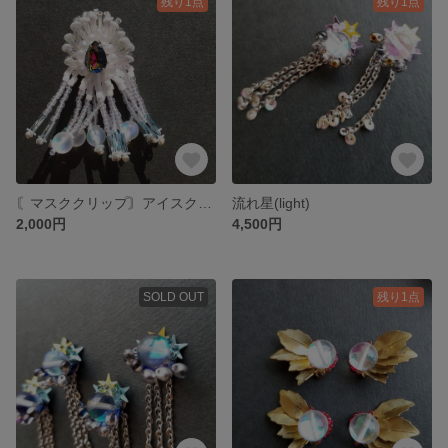
残り1点
残り1点
〘マスククリップ〙アイスクラウン
流れ星(light)
2,000円
4,500円
SOLD OUT
残り1点