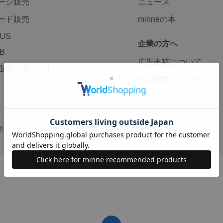
ージ販売
ニュース
ード販売
minneの本
LUS
企業の方へ
AB
広告出稿について
企画・イベント
大口注文について
用
プライバシーポリシー
会社概要
採用情報
メディアキット
©GMO Pepabo, Inc. All rights reserved.