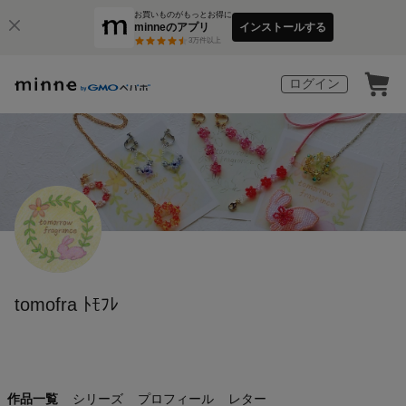
お買いものがもっとお得に
minneのアプリ
インストールする
3
万件以上
ログイン
tomofra ﾄﾓﾌﾚ
作品一覧
シリーズ
プロフィール
レター