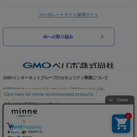
コーポレートサイト
採用サイト
AIへの取り組み
GMOインターネットグループのセキュリティ事業について
世界初総合ネットセキュリティサービス「GMOセキュリティ24」
パスワード漏洩診断
Webサイトリスク診断
セキュリティ相談AIチャットボット
実在証明・盗聴対策
サイバー攻撃対策（GMOサイバーセキュリティ byイエラエ）
サイバー攻撃対策（GMO Flatt Security）
なりすまし対策
セキュリティ事業の軌跡