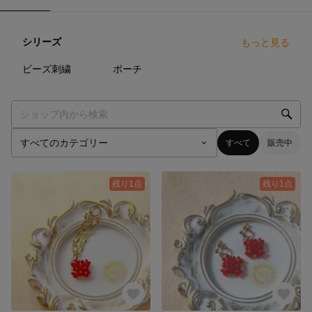
シリーズ
もっと見る
9
点
9
点
ビーズ刺繍
ポーチ
すべて
販売中
残り1点
残り1点