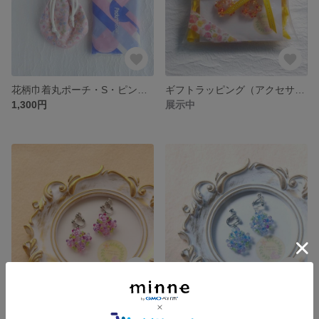
花柄巾着丸ポーチ・S・ピンク黄色・リバーシブル FRP-PIY-S
ギフトラッピング（アクセサリー用とポーチ用）
1,300円
展示中
藤・ひし形ファルファーレ花イヤリングorピアス・紫 FBFARHOE-WST-PUGR
ネモフィラ・ひし形ファルファーレ花イヤリングorピアス・水色 FBFARHOE-NPH-LBGR
展示中
展示中