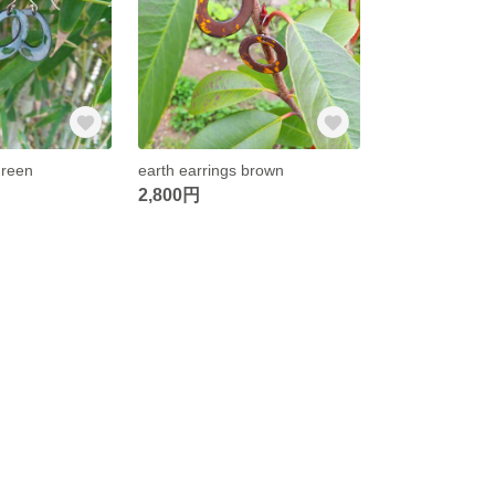
green
earth earrings brown
2,800円