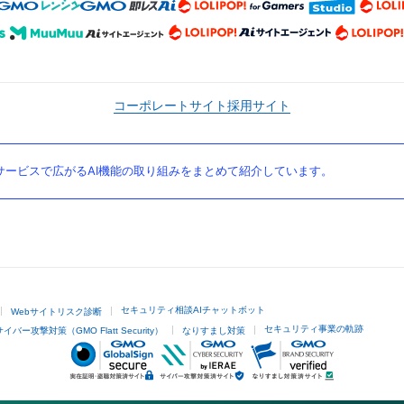
コーポレートサイト
採用サイト
ービスで広がるAI機能の取り組みをまとめて紹介しています。
セキュリティ相談AIチャットボット
Webサイトリスク診断
セキュリティ事業の軌跡
サイバー攻撃対策（GMO Flatt Security）
なりすまし対策