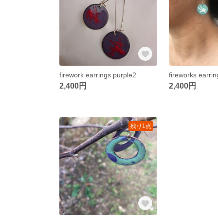
firework earrings purple2
fireworks earri
2,400円
2,400円
残り1点