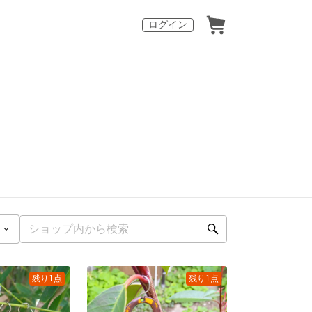
ログイン
残り1点
残り1点