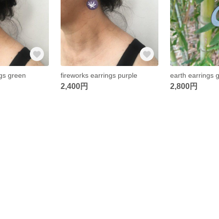
ngs green
fireworks earrings purple
earth earrings 
2,400円
2,800円