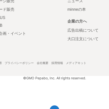
ージ販売
ニュース
ード販売
minneの本
LUS
企業の方へ
AB
広告出稿について
企画・イベント
大口注文について
用
プライバシーポリシー
会社概要
採用情報
メディアキット
©GMO Pepabo, Inc. All rights reserved.