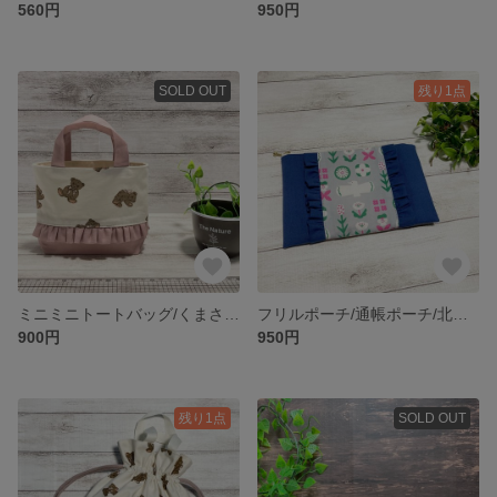
560円
950円
SOLD OUT
残り1点
ミニミニトートバッグ/くまさんアイボリー🧸
フリルポーチ/通帳ポーチ/北欧風/鳥/ネイビー
900円
950円
残り1点
SOLD OUT