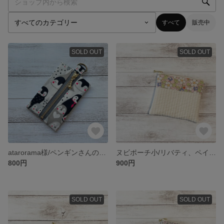
すべて
販売中
SOLD OUT
SOLD OUT
atarorama様/ペンギンさんの小さい小物入れ🐧
ヌビポーチ小/リバティ、ペイザンヌ/12cmファスナー
800円
900円
SOLD OUT
SOLD OUT