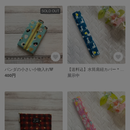
SOLD OUT
パンダの小さい小物入れ🐼
【送料込】水筒肩紐カバー＊あひるさん/斜めストライプ
400円
展示中