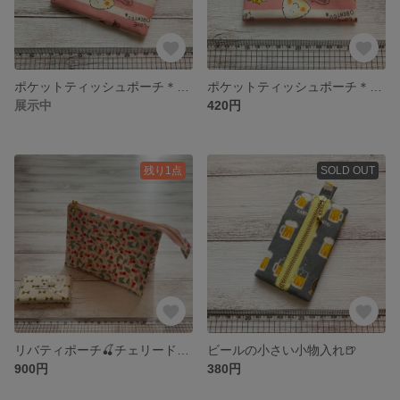
ポケットティッシュポーチ＊お弁当柄＊星ファスナー
ポケットティッシュポーチ＊お弁当柄
展示中
420円
残り1点
SOLD OUT
リバティポーチ🍒チェリードロップ
ビールの小さい小物入れ🍺
900円
380円