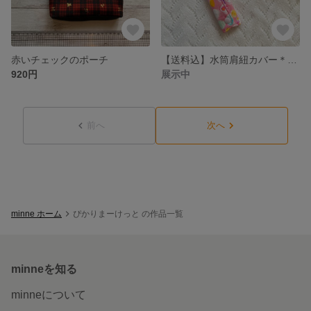
赤いチェックのポーチ
【送料込】水筒肩紐カバー＊ピンク蝶々/花
920円
展示中
前へ
次へ
minne ホーム
ぴかりまーけっと の作品一覧
minneを知る
minneについて