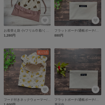
お着替え袋 小/フリル巾着/くまさんアイボリー
フラットポーチ/通帳ポーチ/黒タグ7/シロツメクサ
1,280円
880円
残り1点
フード付きネックウォーマー/トラ柄/ハンドメイド
フラットポーチ/通帳ポーチ/鳥タグ/ミニイチゴ
1,600円
展示中