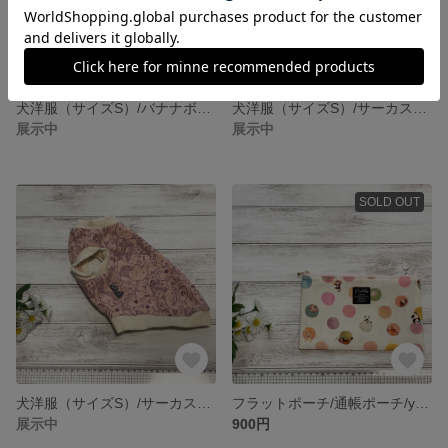
犬洋服（サイズS）/バナナボーダー①
犬洋服（サイズS）/サーカスピンク②ベージュタグ
展示中
展示中
SOLD OUT
犬洋服（サイズS）/サーカスピンク①黒タグ
フラットポーチ/通帳ポーチ/yukiemon②黒タグ
展示中
900円