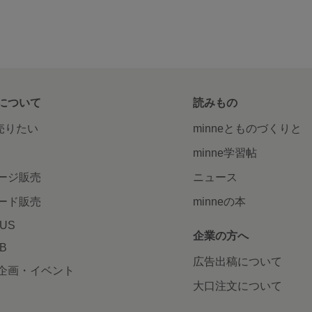
について
読みもの
で売りたい
minneとものづくりと
minne学習帖
ージ販売
ニュース
ード販売
minneの本
LUS
企業の方へ
AB
広告出稿について
企画・イベント
大口注文について