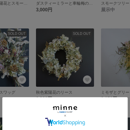
アンティーク紫陽花とスモークツリーのブーケ
ダスティーミラーと車輪梅のリース
3,000円
展示中
SOLD OUT
SOLD OUT
スワッグ
秋色紫陽花のリース
ミモザとグリー
3,200円
3,150円
SOLD OUT
SOLD OUT