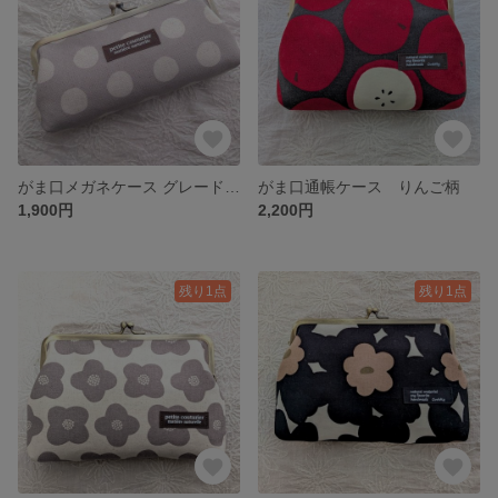
がま口メガネケース グレードット
がま口通帳ケース りんご柄
1,900円
2,200円
残り1点
残り1点