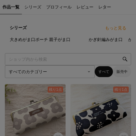
作品一覧
シリーズ
プロフィール
レビュー
レター
シリーズ
もっと見る
12
点
4
点
4
点
大きめがま口ポーチ
親子がま口
かぎ針編みがま口
が
すべて
販売中
残り1点
残り1点