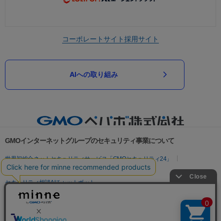
コーポレートサイト
採用サイト
AIへの取り組み
GMOインターネットグループのセキュリティ事業について
世界初総合ネットセキュリティサービス「GMOセキュリティ24」
パスワード漏洩診断
Webサイトリスク診断
セキュリティ相談AIチャットボット
実在証明・盗聴対策
サイバー攻撃対策（GMOサイバーセキュリティ byイエラエ）
サイバー攻撃対策（GMO Flatt Security）
なりすまし対策