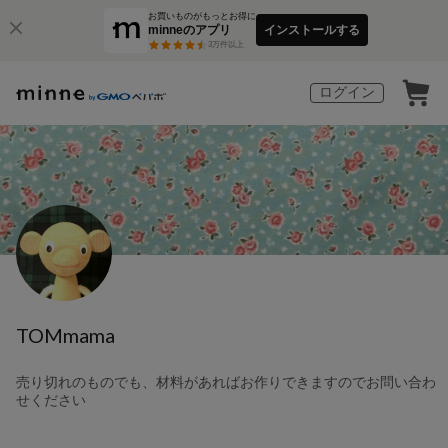
お買いものがもっとお得に
minneのアプリ
インストールする
3
万件以上
ログイン
TOMmama
売り切れのものでも、材料があればお作りできますのでお問い合わ
せください