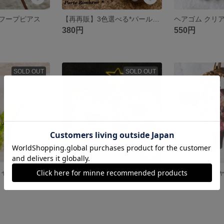
フープピアス
【再再販】3色選べる*パールヘアゴム
ヘアゴム クリ
380円
550円
SOLD OUT
SOLD OUT
グリーン イニシャルキーホルダー
パープル イニシャルキーホルダー
ピンク イニシ
1,300円
1,300円