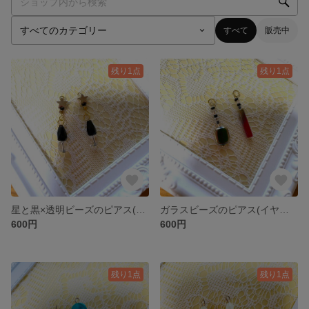
すべて
販売中
残り1点
残り1点
星と黒×透明ビーズのピアス(イヤリング金具変更可能)
ガラスビーズのピアス(イヤリング金具変更可能)
600円
600円
残り1点
残り1点