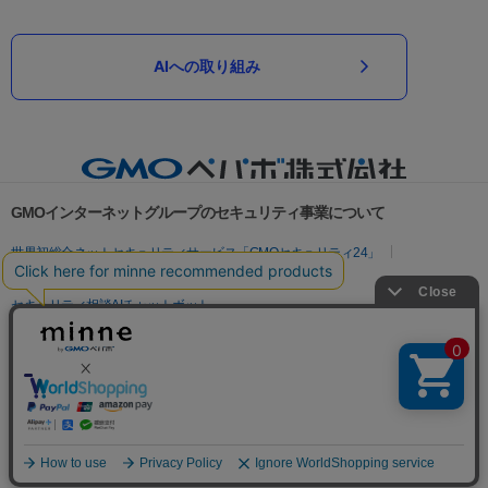
AIへの取り組み
GMOインターネットグループのセキュリティ事業について
世界初総合ネットセキュリティサービス「GMOセキュリティ24」
パスワード漏洩診断
Webサイトリスク診断
セキュリティ相談AIチャットボット
実在証明・盗聴対策
サイバー攻撃対策（GMOサイバーセキュリティ byイエラエ）
サイバー攻撃対策（GMO Flatt Security）
なりすまし対策
セキュリティ事業の軌跡