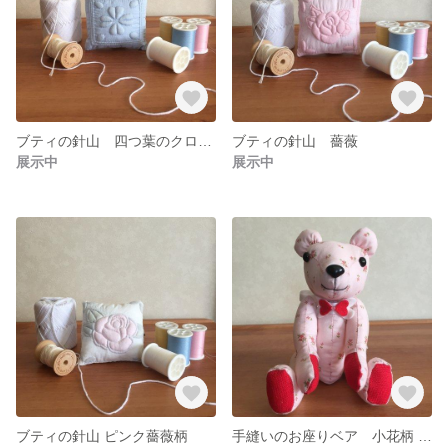
ブティの針山 四つ葉のクローバー
ブティの針山 薔薇
展示中
展示中
ブティの針山 ピンク薔薇柄
手縫いのお座りベア 小花柄 赤 A - 中