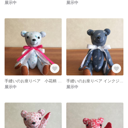
展示中
展示中
手縫いのお座りベア 小花柄 青 A
手縫いのお座りベア インクジェット用クロス使用 和風柄 紺 A
展示中
展示中