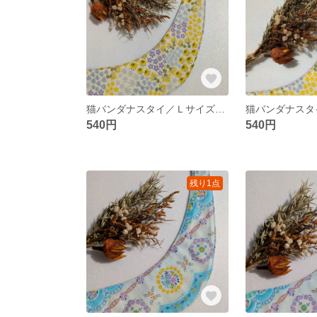
猫バンダナスタイ／Ｌサイズ／ラウンド／小花・しゃぼん
540円
540円
残り1点