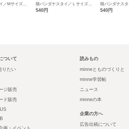
猫バンダナスタイ／Mサイズ／ラウンド／水色フラワー・紫バラ
猫バンダナスタイ／Ｌサイズ／ラウンド／黄フラワー・緑チューリップ
540円
540円
について
読みもの
で売りたい
minneとものづくりと
minne学習帖
ージ販売
ニュース
ード販売
minneの本
LUS
企業の方へ
AB
広告出稿について
企画・イベント