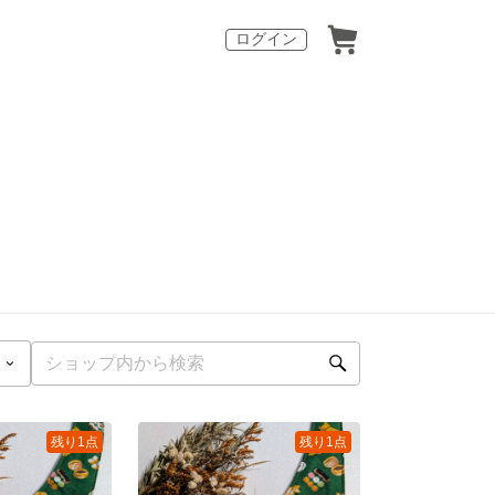
ログイン
残り1点
残り1点