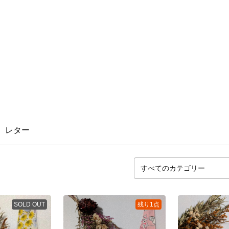
レター
SOLD OUT
残り1点