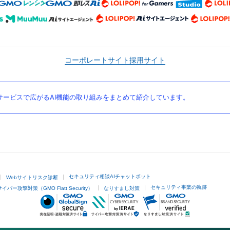
コーポレートサイト
採用サイト
ービスで広がるAI機能の取り組みをまとめて紹介しています。
セキュリティ相談AIチャットボット
Webサイトリスク診断
セキュリティ事業の軌跡
サイバー攻撃対策（GMO Flatt Security）
なりすまし対策