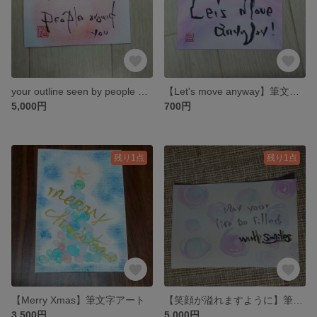
your outline seen by people around you【筆文字アート】
【Let's move anyway】筆文字アート 背中を押すシリーズ1
5,000円
700円
残り1点
残り1点
【Merry Xmas】筆文字アート
【笑顔が溢れますように】筆文字アート
3,500円
5,000円