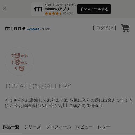
お買いものがもっとお得に
minneのアプリ
インストールする
3
万件以上
ログイン
TOMA2TO'S GALLERY
くまさん先に刺繍しております🧵 お気に入りの🧸に出会えますよう
に☺︎ ◎お値段送料込み ◎2つ以上ご購入で200円off
作品一覧
シリーズ
プロフィール
レビュー
レター