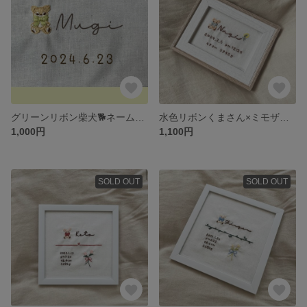
グリーンリボン柴犬🐕ネームボード
水色リボンくまさん×ミモザ🧸💛
1,000円
1,100円
SOLD OUT
SOLD OUT