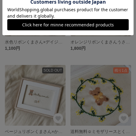
水色リボンくまさん×デイジー🧸🌼
オレンジリボンくまさんうさぎさん×デイジー ウェディングボード🧸🐇🧡💐
1,100円
1,800円
SOLD OUT
残り1点
ベージュリボンくまさん×かすみ草🧸
送料無料☺︎ミモザリースとくまさん🧸刺繍フレーム インテリア