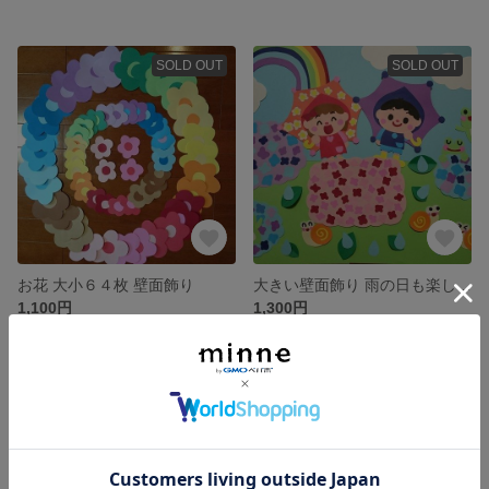
SOLD OUT
SOLD OUT
お花 大小６４枚 壁面飾り
大きい壁面飾り 雨の日も楽しいな 幼稚園 保育園 梅雨
1,100円
1,300円