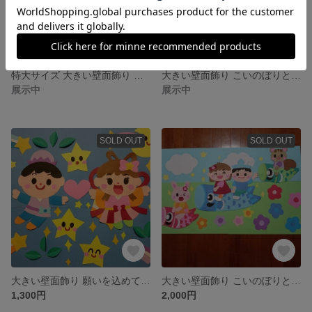
特大サイズ 大きい壁面飾り 春！列車で出発！ 幼稚園 保育園 入園 通年
大きい壁面飾り こいのぼりと大空へ 幼稚園 保育園 端午の節句 5月5日
展示中
展示中
SOLD OUT
SOLD OUT
大きい壁面飾り 願いを込めて 七夕 幼稚園 保育園
大きい壁面飾り こいのぼりと大空へ 幼稚園 保育園 こどもの日 5月5日 端午の節句
1,300円
2,000円