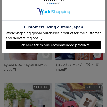
SOLD OUT
残り1点
IQOS3 DUO・IQOS ILMA スタンダードモデル ハンドメイド レザーカバー
おしゃれキャンプ 受注生産 本革 ガス缶カバー カセットガス用
3,700円
4,520円
SOLD OUT
SOLD OUT