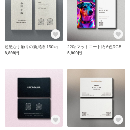
超絶な手触りの新局紙 150kg 高品質印刷 横型名刺 カスタム100枚【送料無料】
220gマットコート紙 6色RGB印刷 横型 0.29mm厚 名刺カスタム 100枚【送料無料】
8,899円
5,900円