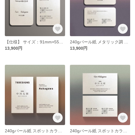
【仕様】 サイズ：91mm×55mm（日本規格名刺サイズ） 最小注文数：100枚から（200枚以上は割引適用） 用紙：Star Dream 206kg（厚さ約0.29mm） 加工：ラウンド加工 ※名
240gパール紙 メタリック調 ラウンド加工 横型名刺 カスタム100枚【送料無料】
13,900円
13,900円
240gパール紙 スポットカラー印刷 縦型名刺 カスタム100枚【送料無料】
240gパール紙 スポットカラー印刷 縦型名刺 カスタム100枚【送料無料】