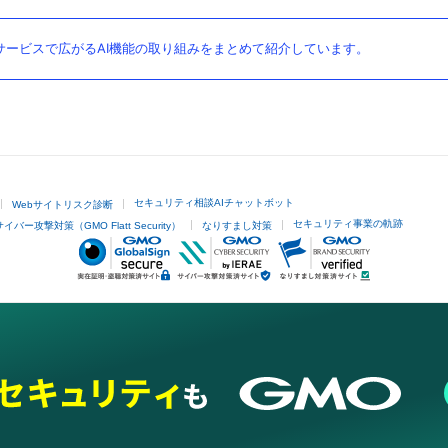
ービスで広がるAI機能の取り組みをまとめて紹介しています。
セキュリティ相談AIチャットボット
Webサイトリスク診断
セキュリティ事業の軌跡
サイバー攻撃対策（GMO Flatt Security）
なりすまし対策