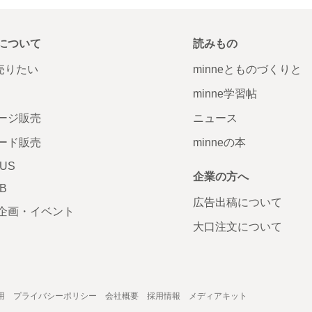
について
読みもの
で売りたい
minneとものづくりと
minne学習帖
ージ販売
ニュース
ード販売
minneの本
LUS
企業の方へ
AB
広告出稿について
企画・イベント
大口注文について
用
プライバシーポリシー
会社概要
採用情報
メディアキット