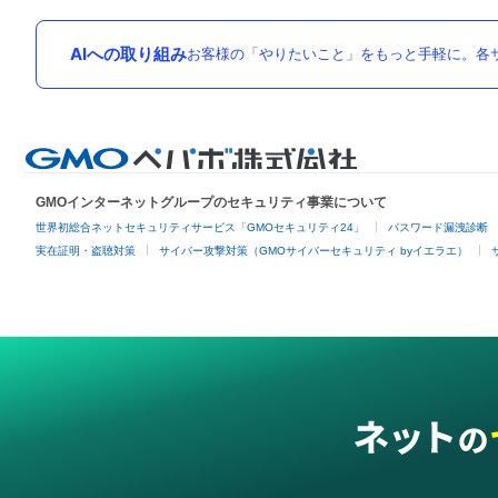
AIへの取り組み
お客様の「やりたいこと」をもっと手軽に。各サ
GMOインターネットグループのセキュリティ事業について
世界初総合ネットセキュリティサービス「GMOセキュリティ24」
パスワード漏洩診断
実在証明・盗聴対策
サイバー攻撃対策（GMOサイバーセキュリティ byイエラエ）