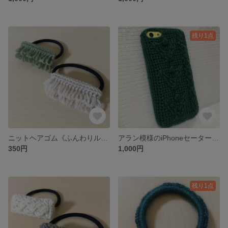
残り1点
ニットヘアゴム《ふんわりループ》
アラン模様のiPhoneセーター≪花・深緑≫
350円
1,000円
残り1点