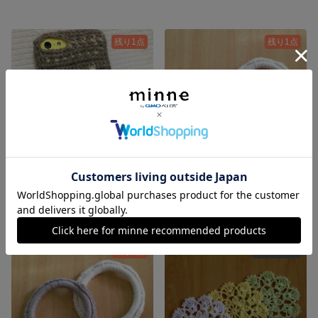
残り1点
残り1点
トナカイ柄のiPhoneセーター
くるみヘアゴム2個セット
1,000円
500円
残り1点
SOLD OUT