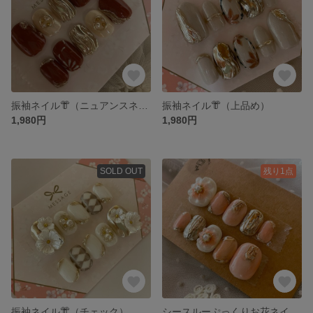
振袖ネイル👘（ニュアンスネイル）
振袖ネイル👘（上品め）
1,980円
1,980円
SOLD OUT
残り1点
振袖ネイル👘（チェック）
シースルーぷっくりお花ネイル🌸