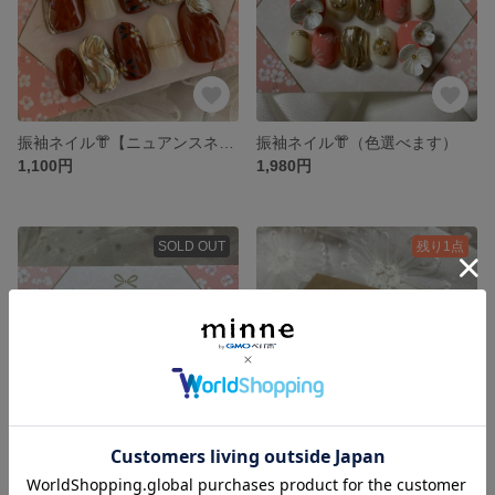
振袖ネイル👘【ニュアンスネイル】
振袖ネイル👘（色選べます）
1,100円
1,980円
SOLD OUT
残り1点
振袖ネイル👘〜色味変更化〜
くまちゃんネイルとちゅるちゅるんネイル🎄
1,800円
1,800円