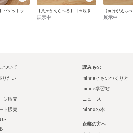
【ドリンクつき】バゲットサンドセット
【黄身がえらべる】目玉焼きトーストのモーニング(お花マット)
展示中
展示中
について
読みもの
で売りたい
minneとものづくりと
minne学習帖
ージ販売
ニュース
ード販売
minneの本
LUS
企業の方へ
AB