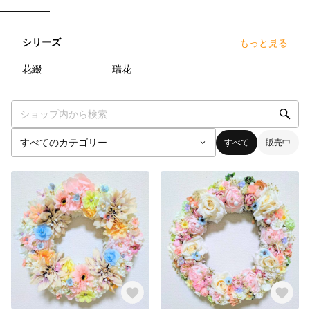
シリーズ
もっと見る
11
点
5
点
花綴
瑞花
すべて
販売中