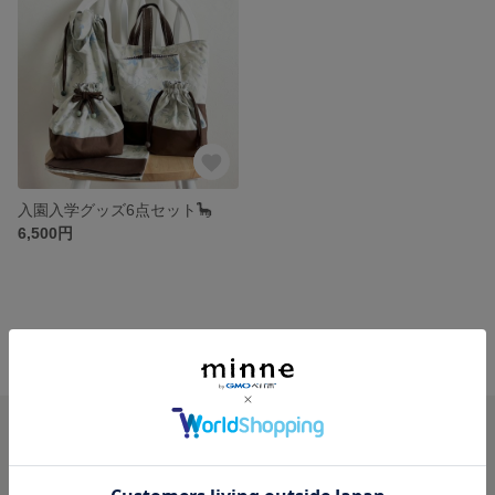
入園入学グッズ6点セット🦕
6,500円
minne ホーム
tokimeki の作品一覧
minneを知る
minneについて