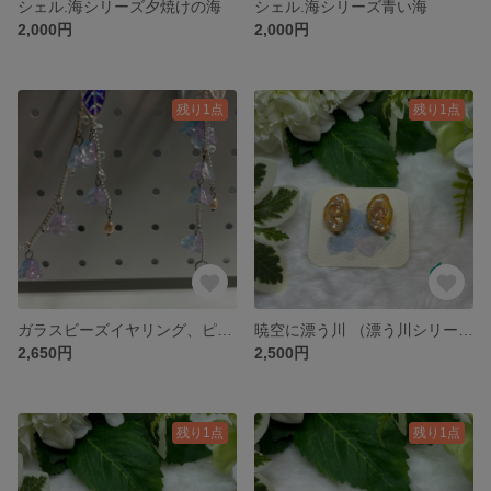
シェル.海シリーズ夕焼けの海
シェル.海シリーズ青い海
2,000円
2,000円
残り1点
残り1点
ガラスビーズイヤリング、ピアス ケヤリソウ海の花 ブルーパープル
暁空に漂う川 （漂う川シリーズ）ピアス/イヤリング
2,650円
2,500円
残り1点
残り1点