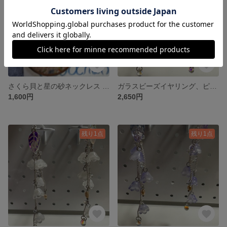
さくら貝と星の砂ネックレス 夕焼け マル
ガラスビーズイヤリング、ピアス ウミトサカ海の花 クリア紫
1,600円
2,650円
残り1点
残り1点