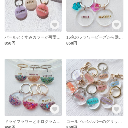
パールとくすみカラーが可愛い♡ネームタグ(迷子札)【名入れ】
15色のフラワービーズから選べる♡つやぷるレジンチャーム【推し活 名入れ キーホルダー ギフト プレゼント レジン 花】
850円
850円
ドライフラワーとホログラムがお洒落♡大人可愛いレジンチャーム✿*フラワービーズ追加も◎【名入れ ドライフラワー キーホルダー プレゼント 大人女子】
ゴールドorシルバーのグリッターが輝く♡カルフルレジンチャーム【名入れ可】
950円
850円