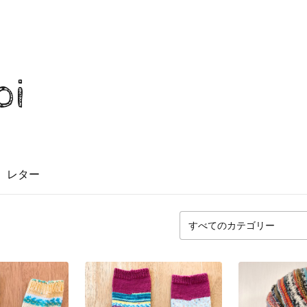
oi
レター