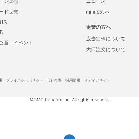
ージ販売
ニュース
ード販売
minneの本
LUS
企業の方へ
AB
広告出稿について
企画・イベント
大口注文について
用
プライバシーポリシー
会社概要
採用情報
メディアキット
©GMO Pepabo, Inc. All rights reserved.