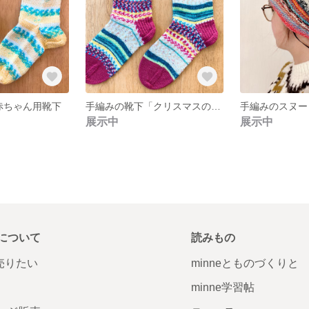
%赤ちゃん用靴下
手編みの靴下「クリスマスの前の夜」
手編みのスヌー
展示中
展示中
について
読みもの
で売りたい
minneとものづくりと
minne学習帖