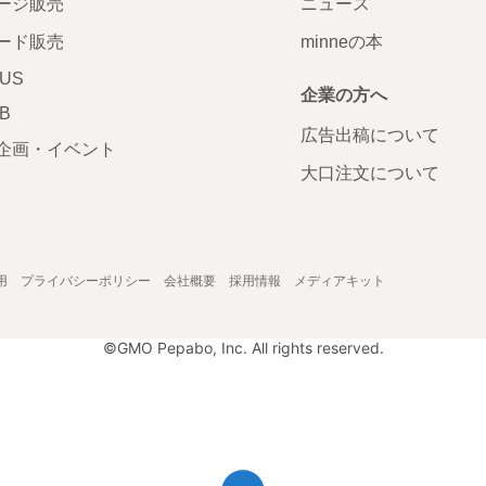
ージ販売
ニュース
ード販売
minneの本
LUS
企業の方へ
AB
広告出稿について
企画・イベント
大口注文について
用
プライバシーポリシー
会社概要
採用情報
メディアキット
©GMO Pepabo, Inc. All rights reserved.