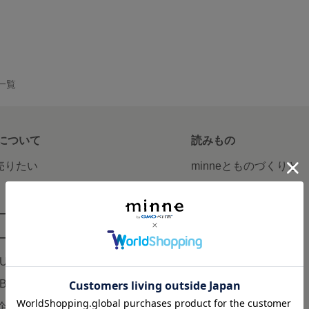
品一覧
について
読みもの
で売りたい
minneとものづくりと
minne学習帖
ージ販売
ニュース
ード販売
minneの本
LUS
企業の方へ
AB
広告出稿について
企画・イベント