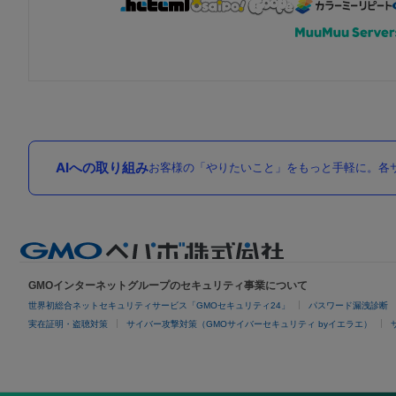
AIへの取り組み
お客様の「やりたいこと」をもっと手軽に。各サ
GMOインターネットグループのセキュリティ事業について
世界初総合ネットセキュリティサービス「GMOセキュリティ24」
パスワード漏洩診断
実在証明・盗聴対策
サイバー攻撃対策（GMOサイバーセキュリティ byイエラエ）