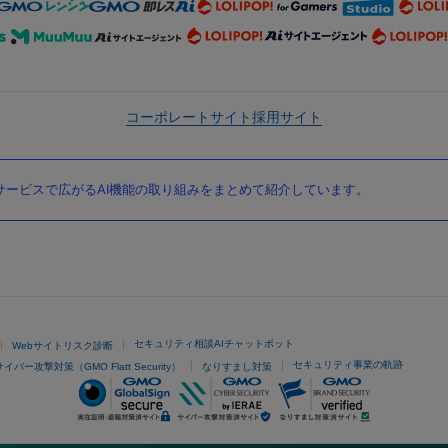
コーポレートサイト
採用サイト
ービスで広がるAI機能の取り組みをまとめて紹介しています。
セキュリティ相談AIチャットボット
Webサイトリスク診断
セキュリティ事業の軌跡
サイバー攻撃対策（GMO Flatt Security）
なりすまし対策