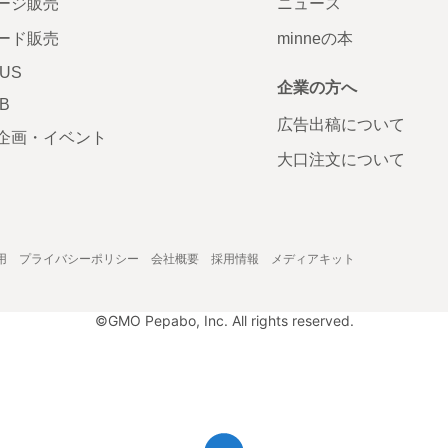
ージ販売
ニュース
ード販売
minneの本
LUS
企業の方へ
AB
広告出稿について
企画・イベント
大口注文について
用
プライバシーポリシー
会社概要
採用情報
メディアキット
©GMO Pepabo, Inc. All rights reserved.