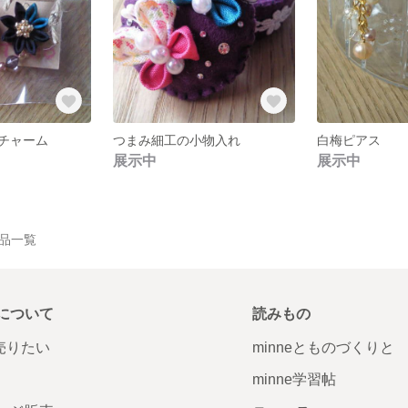
チャーム
つまみ細工の小物入れ
白梅ピアス
展示中
展示中
の作品一覧
について
読みもの
で売りたい
minneとものづくりと
minne学習帖