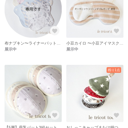
布ナプキン〜ライナーパット6枚
小豆カイロ 〜小豆アイマスク 024
展示中
展示中
残り1点
【5層】母乳パット3組セット001
おしっこキャップまたは鍋つかみ4コセット020