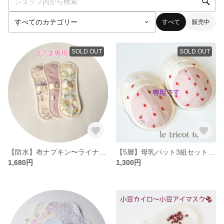
すべて
販売中
SOLD OUT
SOLD OUT
【防水】布ナプキン〜ライナーパットロング3枚
【5層】母乳パット3組セット002
1,680円
1,300円