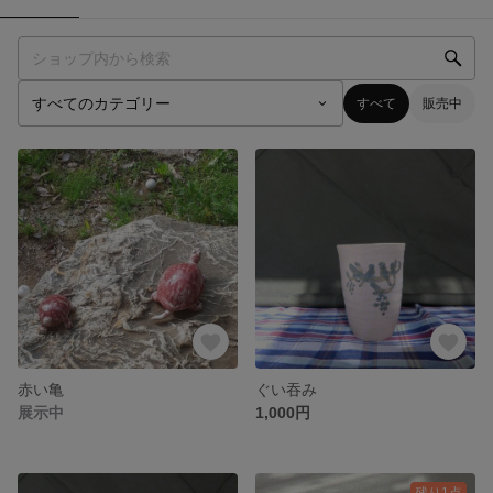
すべて
販売中
赤い亀
ぐい吞み
展示中
1,000円
残り1点