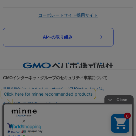
コーポレートサイト
採用サイト
AIへの取り組み
GMOインターネットグループのセキュリティ事業について
世界初総合ネットセキュリティサービス「GMOセキュリティ24」
パスワード漏洩診断
Webサイトリスク診断
セキュリティ相談AIチャットボット
実在証明・盗聴対策
サイバー攻撃対策（GMOサイバーセキュリティ byイエラエ）
サイバー攻撃対策（GMO Flatt Security）
なりすまし対策
セキュリティ事業の軌跡