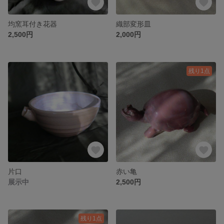
均窯耳付き花器
織部変形皿
2,500円
2,000円
残り1点
片口
赤い亀
展示中
2,500円
残り1点