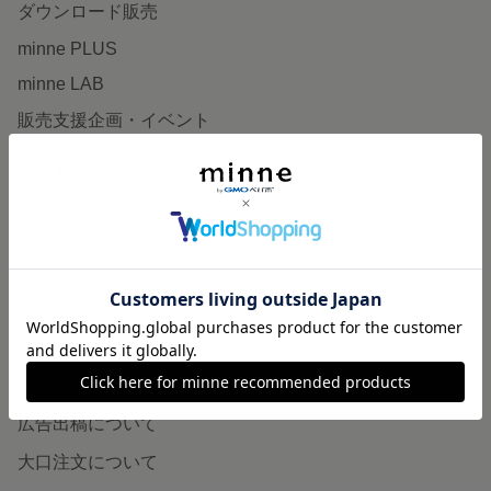
ダウンロード販売
minne PLUS
minne LAB
販売支援企画・イベント
読みもの
minneとものづくりと
minne学習帖
ニュース
minneの本
企業の方へ
広告出稿について
大口注文について