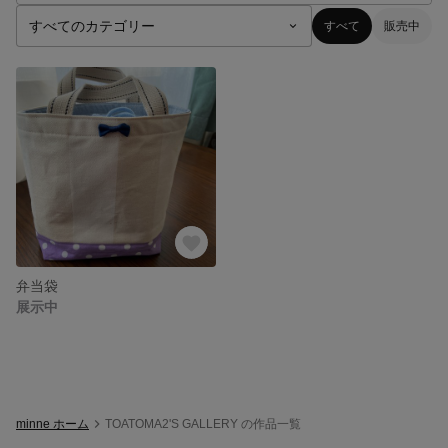
すべて
販売中
弁当袋
展示中
minne ホーム
TOATOMA2'S GALLERY の作品一覧