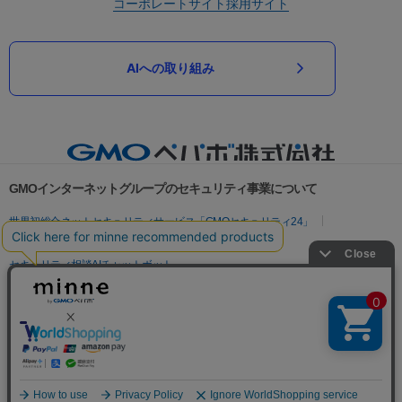
コーポレートサイト
採用サイト
AIへの取り組み
GMOインターネットグループのセキュリティ事業について
世界初総合ネットセキュリティサービス「GMOセキュリティ24」
パスワード漏洩診断
Webサイトリスク診断
セキュリティ相談AIチャットボット
実在証明・盗聴対策
サイバー攻撃対策（GMOサイバーセキュリティ byイエラエ）
サイバー攻撃対策（GMO Flatt Security）
なりすまし対策
セキュリティ事業の軌跡