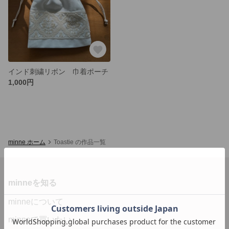
インド刺繍リボン 巾着ポーチ
1,000円
minne ホーム
Toastie の作品一覧
minneを知る
minneについて
minneで買いたい