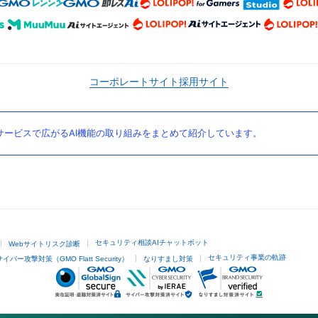
コーポレートサイト
採用サイト
ービスで広がるAI機能の取り組みをまとめて紹介しています。
セキュリティ相談AIチャットボット
Webサイトリスク診断
セキュリティ事業の軌跡
サイバー攻撃対策（GMO Flatt Security）
なりすまし対策