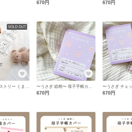
670円
670円
SOLD OUT
バースデータペストリー くま ケーキ
〜うさぎ 総柄〜 母子手帳カバー お薬手帳カバー
670円
670円