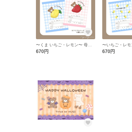
〜くま いちご・レモン〜 母子手帳カバー お薬手帳カバー
670円
670円