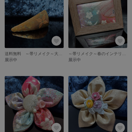
送料無料 ～帯リメイク～大人可愛いパッチンピンah3
～帯リメイク～春のインテリア dd3
展示中
展示中