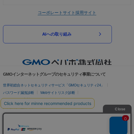
コーポレートサイト
採用サイト
AIへの取り組み
GMOインターネットグループのセキュリティ事業について
世界初総合ネットセキュリティサービス「GMOセキュリティ24」
パスワード漏洩診断
Webサイトリスク診断
セキュリティ相談AIチャットボット
実在証明・盗聴対策
サイバー攻撃対策（GMOサイバーセキュリティ byイエラエ）
サイバー攻撃対策（GMO Flatt Security）
なりすまし対策
セキュリティ事業の軌跡