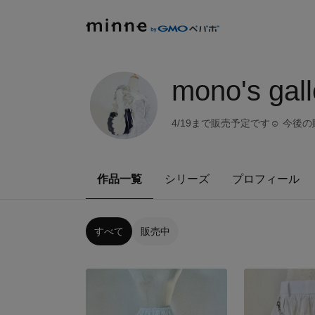
mono's gall
4/19まで販売予定です☺︎ 今
作品一覧
シリーズ
プロフィール
すべて
販売中