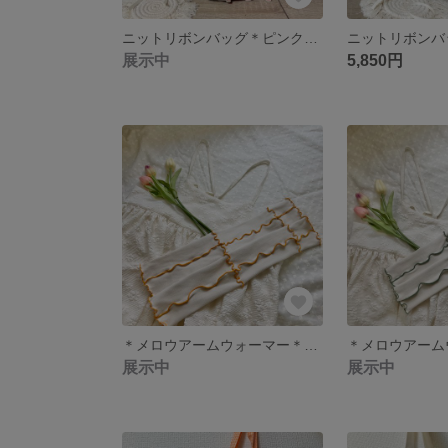
ニットリボンバッグ＊ピンク×アイボリー＊②
展示中
5,850円
＊メロウアームウォーマー＊<オレンジ>
展示中
展示中