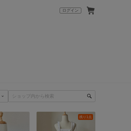
ログイン
残り1点