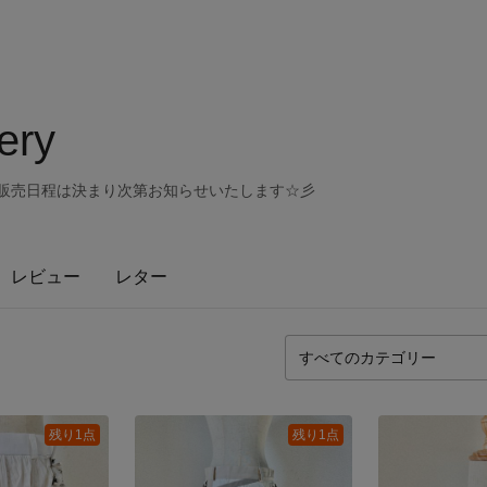
ery
後の販売日程は決まり次第お知らせいたします☆彡
レビュー
レター
残り1点
残り1点