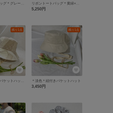
ニットリボンバッグ＊グレー×グリーン＊
リボントートバッグ＊黄緑×ピンク＊②
5,250円
残り1点
残り1点
☺︎パッチワークバケットハット☺︎
＊淡色＊紐付きバケットハット
3,450円