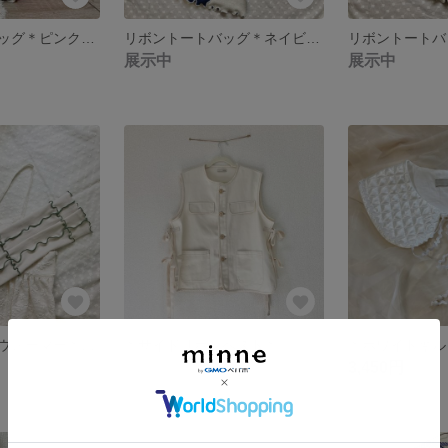
ニットリボンバッグ＊ピンク×アイボリー＊①
リボントートバッグ＊ネイビー×赤＊①
展示中
展示中
＊メロウアームウォーマー＊<グリーン>
＊サイドリボンベスト＊
展示中
3,450円