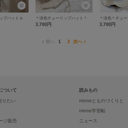
ップハット☺︎
＊淡色チューリップハット＊
3,700円
3,700円
前へ
1
2
次へ
について
読みもの
で売りたい
minneとものづくりと
minne学習帖
ージ販売
ニュース