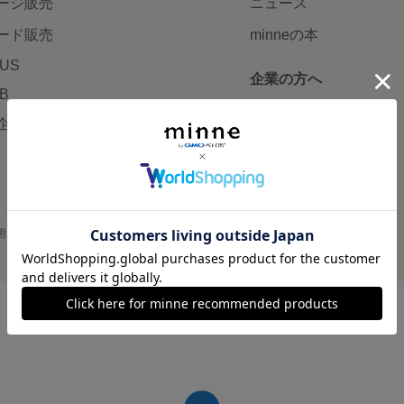
ージ販売
ニュース
ード販売
minneの本
LUS
企業の方へ
AB
広告出稿について
企画・イベント
大口注文について
用
プライバシーポリシー
会社概要
採用情報
メディアキット
©GMO Pepabo, Inc. All rights reserved.