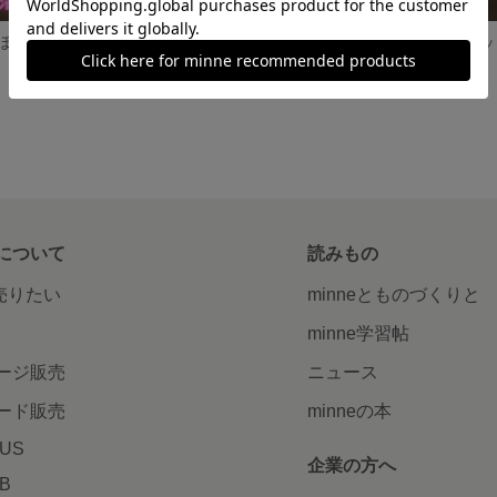
【知育】選べるぽっとん落とし♡指先トレーニング 知育玩具 お家モンテ
洗濯バサミ遊び 20枚 指先トレーニング
1,500円
5,500円
について
読みもの
で売りたい
minneとものづくりと
minne学習帖
ージ販売
ニュース
ード販売
minneの本
LUS
企業の方へ
AB