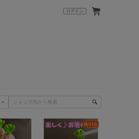
ログイン
残り1点