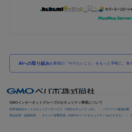
AIへの取り組み
お客様の「やりたいこと」をもっと手軽に。各サ
GMOインターネットグループのセキュリティ事業について
世界初総合ネットセキュリティサービス「GMOセキュリティ24」
パスワード漏洩診断
実在証明・盗聴対策
サイバー攻撃対策（GMOサイバーセキュリティ byイエラエ）