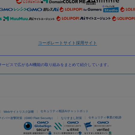
コーポレートサイト
採用サイト
ービスで広がるAI機能の取り組みをまとめて紹介しています。
セキュリティ相談AIチャットボット
Webサイトリスク診断
セキュリティ事業の軌跡
サイバー攻撃対策（GMO Flatt Security）
なりすまし対策