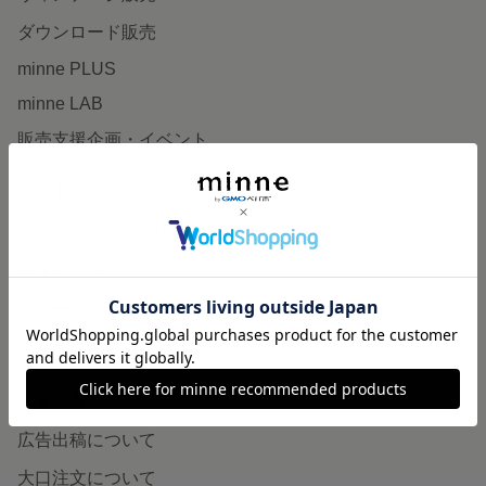
ダウンロード販売
minne PLUS
minne LAB
販売支援企画・イベント
読みもの
minneとものづくりと
minne学習帖
ニュース
minneの本
企業の方へ
広告出稿について
大口注文について