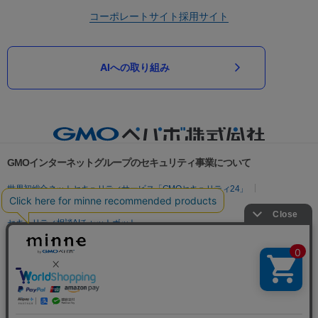
コーポレートサイト
採用サイト
AIへの取り組み
GMOインターネットグループのセキュリティ事業について
世界初総合ネットセキュリティサービス「GMOセキュリティ24」
パスワード漏洩診断
Webサイトリスク診断
セキュリティ相談AIチャットボット
実在証明・盗聴対策
サイバー攻撃対策（GMOサイバーセキュリティ byイエラエ）
サイバー攻撃対策（GMO Flatt Security）
なりすまし対策
セキュリティ事業の軌跡