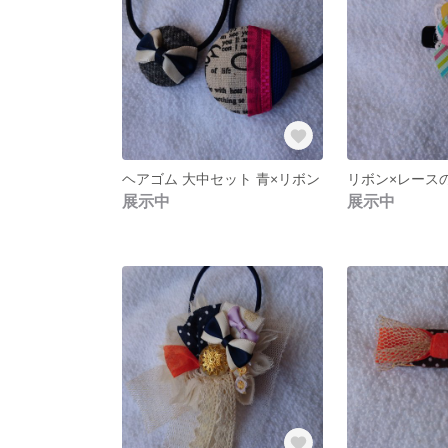
ヘアゴム 大中セット 青×リボン
リボン×レース
展示中
展示中