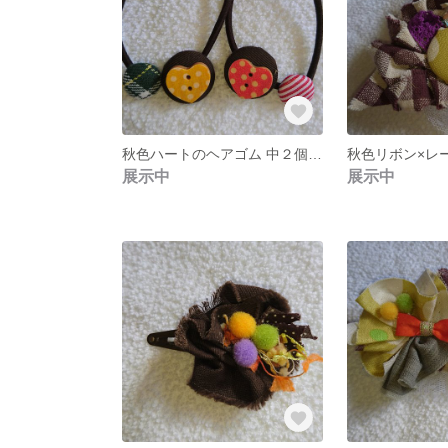
秋色ハートのヘアゴム 中２個セット
展示中
展示中