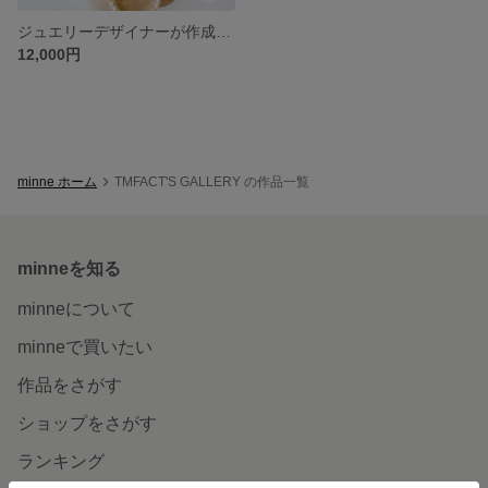
ジュエリーデザイナーが作成する天然淡水バロックパール多機能ネックレス 全長110センチ
12,000円
minne ホーム
TMFACT'S GALLERY の作品一覧
minneを知る
minneについて
minneで買いたい
作品をさがす
ショップをさがす
ランキング