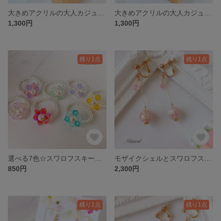
大きめアクリルの大人カジュアルピアス❁︎くすみグリーン
大きめアクリルの大人カジュアルピアス❁︎ライトブラウン
1,300円
1,300円
残り1点
残り1点
選べる7色☆スワロフスキーフラワーのパールピンキーリング
モザイクシェルとスワロフスキーのゆらゆらイヤリング❃︎はんなりピンク
850円
2,300円
残り1点
残り1点