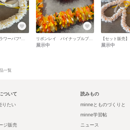
リボンレイ フラワーパフ*レモンソルベ
リボンレイ パイナップルブーケ
展示中
展示中
作品一覧
について
読みもの
で売りたい
minneとものづくりと
minne学習帖
ージ販売
ニュース