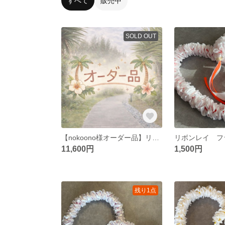
すべて
販売中
SOLD OUT
【nokoono様オーダー品】リボンレイ フラワーパフ*レモンソルベ9本
11,600円
1,500円
残り1点