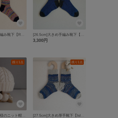
[26cm]大きめ手編み靴下【Rummelplatz color】
[26.5cm]大きめ手編み靴下【stripe color】
3,300円
残り1点
残り1点
[60cm]アラン模様のニット帽【Hello】Hello white Beanie
[27.5cm]大きめ厚手靴下【Island color】Circuit Socks