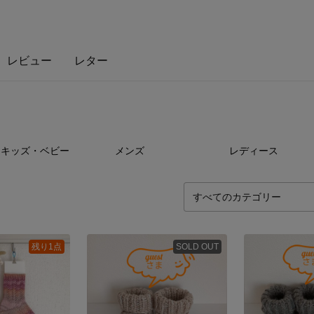
レビュー
レター
60
点
16
点
15
キッズ・ベビー
メンズ
レディース
残り1点
SOLD OUT