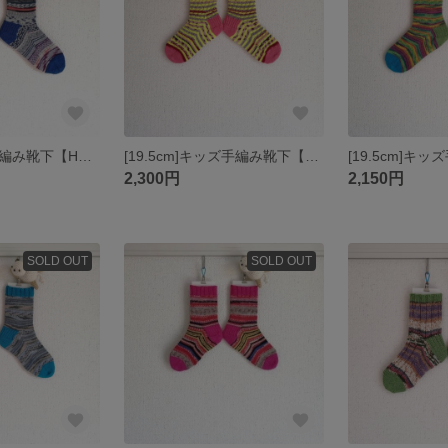
[20cm]キッズ手編み靴下【Helix Kabelvaag Seelbach】
[19.5cm]キッズ手編み靴下【Neon Yellow Seelbach】MineCraft Socks
2,300円
2,150円
SOLD OUT
SOLD OUT