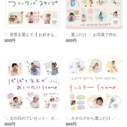
⋱ 背景を選んで【 お好きな言葉 】で作る ⋰ LINE stamp
⋱ 選ぶだけ ⋰ お写真で作れる - LINE stamp - 入園入学イヤイヤ期にも
800円
800円
⋱ 父の日のプレゼント・ カタログから選ぶだけ ⋰ お写真で作れる - LINE stamp - 2026新作パパとママの日常set ︴ 父の日・プレゼント・簡単作成 ︴
⋱ カタログから選ぶだけ ⋰ お写真で作れる - LINE stamp - 2026新作イースターset
800円
800円