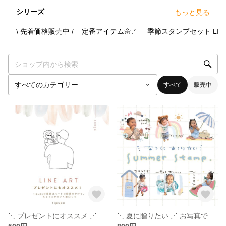
シリーズ
もっと見る
0
点
2
点
7
点
\ 先着価格販売中 /
定番アイテム🌼.ᐟ
季節スタンプセット
LIN
すべて
販売中
⋱ プレゼントにオススメ ⋰ 線画イラスト(透過データで納品) - 160名に作成中 - 父の日・母の日・お誕生日・スマホ・記念日・結婚
⋱ 夏に贈りたい ⋰ お写真で作れる - LINE stamp - 2026新作summer set ︴ 夏・LINEスタンプ・サマー︴